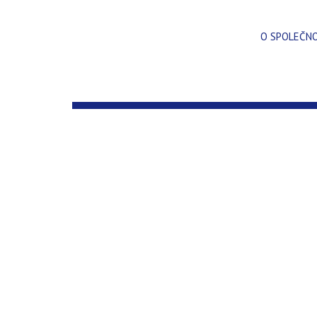
O SPOLEČN
CERTIFIKACE A OSVĚDČENÍ