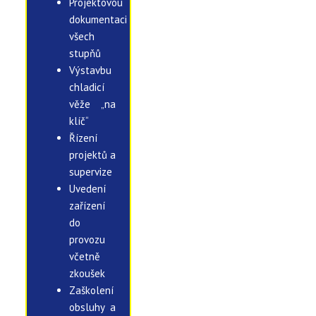
Projektovou
dokumentaci
všech
stupňů
Výstavbu
chladicí
věže „na
klíč“
Řízení
projektů a
supervize
Uvedení
zařízení
do
provozu
včetně
zkoušek
Zaškolení
obsluhy a