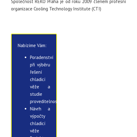
Společnost REKO Praha je od roku 2009 členem profesní
organizace Cooling Technology Institute (CTI)
Nabízíme Vám:
Poradenství
při výběru
řešení
chladicí
věže a
studie
proveditelnosti
Návrh a
výpočty
chladicí
věže