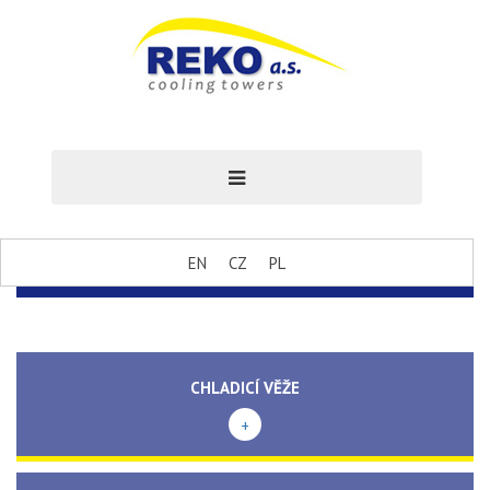
EN
CZ
PL
CHLADICÍ VĚŽE
+