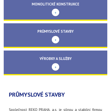
MONOLITICKÉ KONSTRUKCE
+
PRŮMYSLOVÉ STAVBY
+
VÝROBKY A SLUŽBY
+
PRŮMYSLOVÉ STAVBY
Společnost REKO PRAHA, a.s. je silnou a stabilní firmou