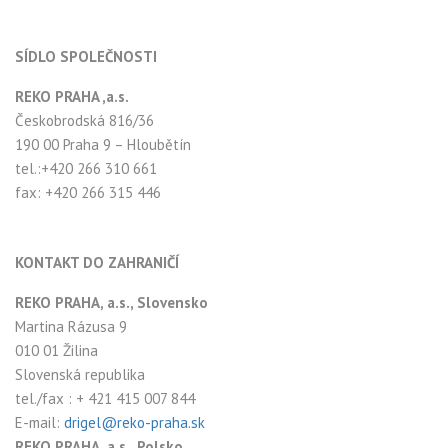
SÍDLO SPOLEČNOSTI
REKO PRAHA ,a.s.
Českobrodská 816/36
190 00 Praha 9 – Hloubětín
tel.:+420 266 310 661
fax: +420 266 315 446
KONTAKT DO ZAHRANIČÍ
REKO PRAHA, a.s., Slovensko
Martina Rázusa 9
010 01 Žilina
Slovenská republika
tel./fax : + 421 415 007 844
E-mail:
drigel@reko-praha.sk
REKO PRAHA, a.s., Polsko