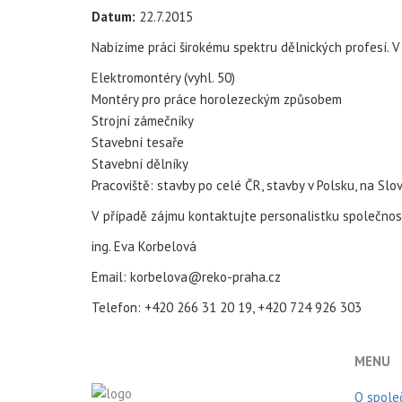
Datum:
22.7.2015
Nabízíme práci širokému spektru dělnických profesí.
Elektromontéry (vyhl. 50)
Montéry pro práce horolezeckým způsobem
Strojní zámečníky
Stavební tesaře
Stavební dělníky
Pracoviště: stavby po celé ČR, stavby v Polsku, na Sl
V případě zájmu kontaktujte personalistku společnost
ing. Eva Korbelová
Email: korbelova@reko-praha.cz
Telefon: +420 266 31 20 19, +420 724 926 303
MENU
O spole