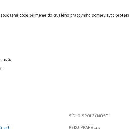
 V současné době přijmeme do trvalého pracovního poměru tyto profes
ovensku
i:
SÍDLO SPOLEČNOSTI
čnosti
REKO PRAHA ,a.s.