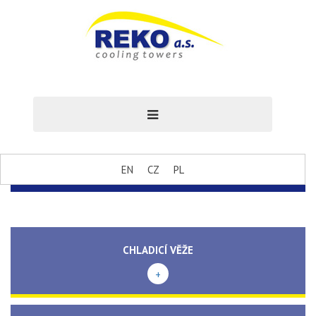
EN
CZ
PL
CHLADICÍ VĚŽE
+