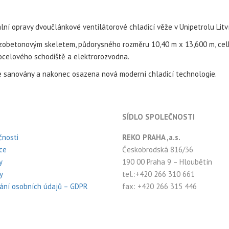
lní opravy dvoučlánkové ventilátorové chladicí věže v Unipetrolu Litv
ezobetonovým skeletem, půdorysného rozměru 10,40 m x 13,600 m, celk
 ocelového schodiště a elektrorozvodna.
 sanovány a nakonec osazena nová moderní chladicí technologie.
SÍDLO SPOLEČNOSTI
čnosti
REKO PRAHA ,a.s.
ce
Českobrodská 816/36
y
190 00 Praha 9 – Hloubětín
y
tel.:+420 266 310 661
ání osobních údajů – GDPR
fax: +420 266 315 446