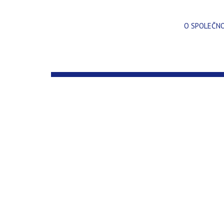
O SPOLEČN
OPRAVA VENTILÁTOROVÝCH CHLAD