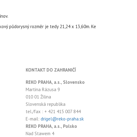
ínov.
ový půdorysný rozměr je tedy 21,24 x 13,60m. Ke
KONTAKT DO ZAHRANIČÍ
REKO PRAHA, a.s., Slovensko
Martina Rázusa 9
010 01 Žilina
Slovenská republika
tel./fax : + 421 415 007 844
E-mail:
drigel@reko-praha.sk
REKO PRAHA, a.s., Polsko
Nad Stawem 4