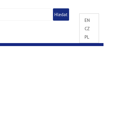
EN
CZ
PL
A ZAHÁJENA