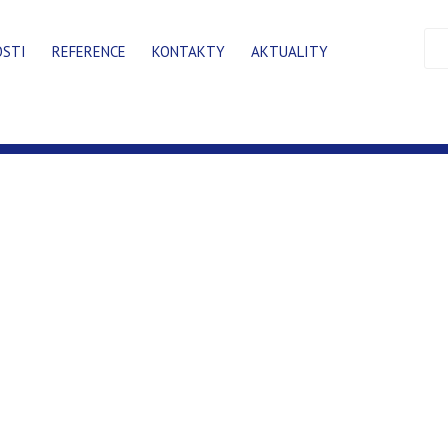
OSTI
REFERENCE
KONTAKTY
AKTUALITY
ICÍCH VĚŽÍ V UNIPETROLU LITVÍNOV BYL