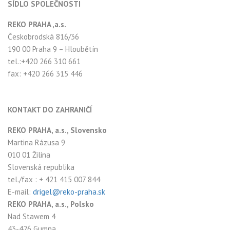
SÍDLO SPOLEČNOSTI
REKO PRAHA ,a.s.
Českobrodská 816/36
190 00 Praha 9 – Hloubětín
tel.:+420 266 310 661
fax: +420 266 315 446
KONTAKT DO ZAHRANIČÍ
REKO PRAHA, a.s., Slovensko
Martina Rázusa 9
010 01 Žilina
Slovenská republika
tel./fax : + 421 415 007 844
E-mail:
drigel@reko-praha.sk
REKO PRAHA, a.s., Polsko
Nad Stawem 4
43-426 Gumna