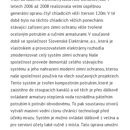
letech 2006 až 2008 realizovala velmi úspěšnou
generální opravu čtyř chladicích věží Iterson 120m. V té
době bylo na těchto chladicích věžích ponecháno
stávající zařízení pro zimní ochranu věže tvořené
ocelovým potrubím a ručními armaturami. V současné
době se společnost Slovenské Elektrárne, a.s., která je
vlastníkem a provozovatelem elektrárny rozhodla
zmodernizovat celý systém zimní ochrany. Naše
společnost provede demontáž celého stávajícího
systému a jeho nahrazení moderní zimní ochranou, kterou
naše společnost používá na všech současných projektech.
Tento systém je tvořen kompozitním potrubím, které je
zaústěno do stoupacích kanálů a od těch je přes dálkově
ovládané armatury oteplená voda rozváděna páteřním
potrubím k potrubí obvodovému. To pak soustavou otvorů
vytváří masivní vodní clonu chránící technologii před
účinky mrazu. Systém je možno ovládat dálkově z velína a
pro servisní účely také ručně z místa. Tato úprava umožní