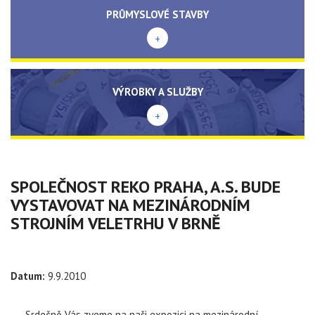
PRŮMYSLOVÉ STAVBY
+
VÝROBKY A SLUŽBY
+
SPOLEČNOST REKO PRAHA, A.S. BUDE
VYSTAVOVAT NA MEZINÁRODNÍM
STROJNÍM VELETRHU V BRNĚ
Datum:
9.9.2010
Srdečně Vás zveme na naši expozici na mezinárodní