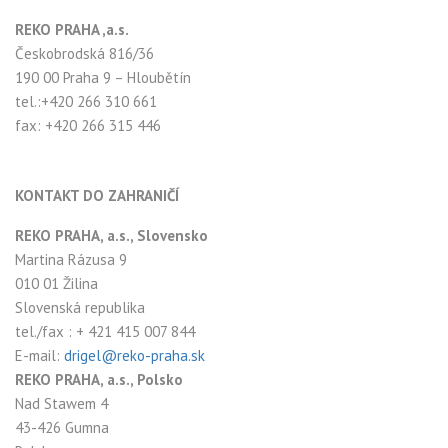
REKO PRAHA ,a.s.
Českobrodská 816/36
190 00 Praha 9 – Hloubětín
tel.:+420 266 310 661
fax: +420 266 315 446
KONTAKT DO ZAHRANIČÍ
REKO PRAHA, a.s., Slovensko
Martina Rázusa 9
010 01 Žilina
Slovenská republika
tel./fax : + 421 415 007 844
E-mail:
drigel@reko-praha.sk
REKO PRAHA, a.s., Polsko
Nad Stawem 4
43-426 Gumna