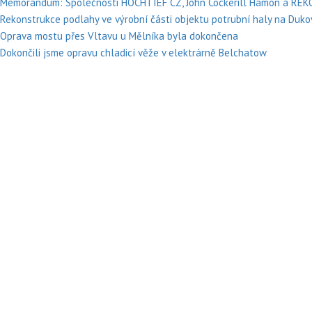
Memorandum: Společnosti HOCHTIEF CZ, John Cockerill Hamon a REKO 
Rekonstrukce podlahy ve výrobní části objektu potrubní haly na Du
Oprava mostu přes Vltavu u Mělníka byla dokončena
Dokončili jsme opravu chladicí věže v elektrárně Belchatow