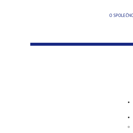
O SPOLEČN
ARCHIV PRO MĚSÍC:
ZÁŘÍ 2013