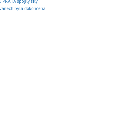
PRAHA spojily síly
kovanech byla dokončena