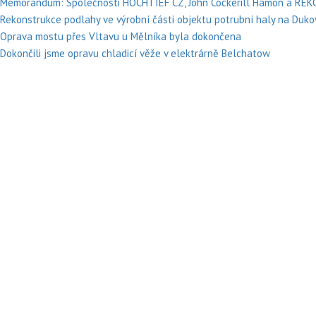
Memorandum: Společnosti HOCHTIEF CZ, John Cockerill Hamon a REKO 
Rekonstrukce podlahy ve výrobní části objektu potrubní haly na Du
Oprava mostu přes Vltavu u Mělníka byla dokončena
Dokončili jsme opravu chladicí věže v elektrárně Belchatow