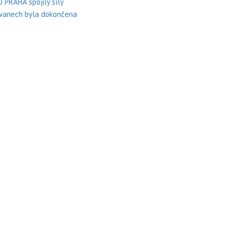
PRAHA spojily síly
kovanech byla dokončena