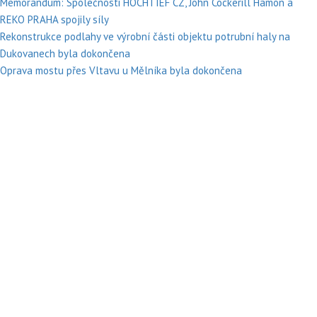
Memorandum: Společnosti HOCHTIEF CZ, John Cockerill Hamon a
REKO PRAHA spojily síly
Rekonstrukce podlahy ve výrobní části objektu potrubní haly na
Dukovanech byla dokončena
Oprava mostu přes Vltavu u Mělníka byla dokončena